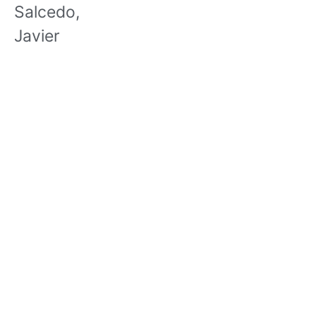
Salcedo,
Javier
AEDA
ACTIVIDADES
Historia de AEDA
Clases
Quiénes somos
Viernes culturales
Estatutos
Exposiciones
Nuestros fines
Clases Magistrales
Dónde estamos
Talleres
Ser socio de AEDA
Eventos
Acta y Memoria de la
Asamblea 2026
OTROS LINKS
REVISTA ACUARELIA