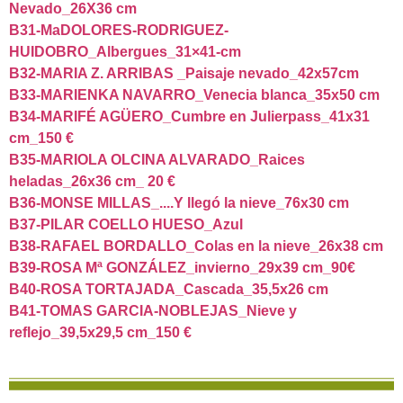
Nevado_26X36 cm
B31-MaDOLORES-RODRIGUEZ-
HUIDOBRO_Albergues_31×41-cm
B32-MARIA Z. ARRIBAS _Paisaje nevado_42x57cm
B33-MARIENKA NAVARRO_Venecia blanca_35x50 cm
B34-MARIFÉ AGÜERO_Cumbre en Julierpass_41x31
cm_150 €
B35-MARIOLA OLCINA ALVARADO_Raices
heladas_26x36 cm_ 20 €
B36-MONSE MILLAS_....Y llegó la nieve_76x30 cm
B37-PILAR COELLO HUESO_Azul
B38-RAFAEL BORDALLO_Colas en la nieve_26x38 cm
B39-ROSA Mª GONZÁLEZ_invierno_29x39 cm_90€
B40-ROSA TORTAJADA_Cascada_35,5x26 cm
B41-TOMAS GARCIA-NOBLEJAS_Nieve y
reflejo_39,5x29,5 cm_150 €