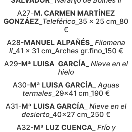
SALVADOR
_
Naranjo de Bulnes II
A27-
M. CARMEN MARTÍNEZ
GONZÁEZ_
Teleférico
_35 x 25 cm_80
€
A28-
MANUEL ALPAÑÉS
_
Filomena
II
_41 x 31 cm_Arches gr.fino_150 €
A29-
Mª LUISA GARCÍA
_
Nieve en el
hielo
A30-
Mª LUISA GARCÍA
_
Aguas
termales
_29x41 cm_190 €
A31-
Mª LUISA GARCÍA
_
Nieve en el
desierto
_40x27 cm_250 €
A32-
Mª LUZ CUENCA
_
Frío y