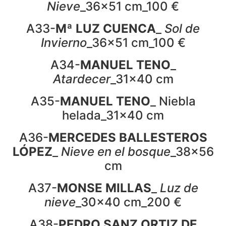
Nieve
_36x51 cm_100 €
A33-
Mª LUZ CUENCA
_
Sol de
Invierno
_36x51 cm_100 €
A34-
MANUEL TENO
_
Atardecer
_31x40 cm
A35-
MANUEL TENO
_ Niebla
helada_31x40 cm
A36-
MERCEDES BALLESTEROS
LÓPEZ
_
Nieve en el bosque
_38x56
cm
A37-
MONSE MILLAS
_
Luz de
nieve
_30x40 cm_200 €
A38-
PEDRO SANZ ORTIZ DE