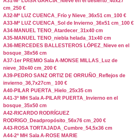
A31-Mª LUISA GARCÍA_Nieve en el desierto_40x27
cm_250 €
A32-Mª LUZ CUENCA_Frío y Nieve_36x51 cm_100 €
A33-Mª LUZ CUENCA_Sol de Invierno_36x51 cm_100 €
A34-MANUEL TENO_Atardecer_31x40 cm
A35-MANUEL TENO_niebla helada_31x40 cm
A36-MERCEDES BALLESTEROS LÓPEZ_Nieve en el
bosque_38x56 cm
A37-1er PREMIO Sala A-MONSE MILLAS_Luz de
nieve_30x40 cm_200 €
A39-PEDRO SANZ ORTIZ DE ORRUÑO_Reflejos de
invierno_36,7x27cm_ 100 €
A40-PILAR PUERTA_Hielo_25x35 cm
A41-3ª MH Sala A-PILAR PUERTA_Invierno en el
bosque_35x50 cm
A42-RICARDO RODRÍGUEZ
RODRIGO_Deadpropósito_56x76 cm_200 €
A43-ROSA TORTAJADA_Cumbre_54,5x36 cm
A44-2ª MH Sala A-ROSE MARIE