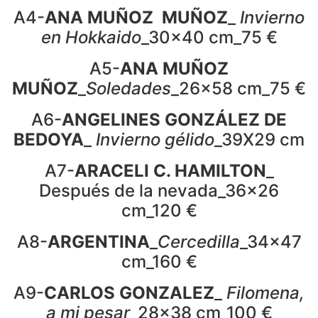
A4-
ANA MUÑOZ MUÑOZ
_
Invierno
en Hokkaido
_30x40 cm_75 €
A5-
ANA MUÑOZ
MUÑOZ
_
Soledades
_26x58 cm_75 €
A6-
ANGELINES GONZÁLEZ DE
BEDOYA
_
Invierno gélido
_39X29 cm
A7-
ARACELI C. HAMILTON
_
Después de la nevada_36x26
cm_120 €
A8-
ARGENTINA
_
Cercedilla
_34x47
cm_160 €
A9-
CARLOS GONZALEZ
_
Filomena,
a mi pesar
_28x38 cm_100 €