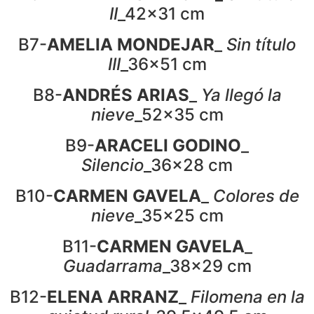
II
_42x31 cm
B7-
AMELIA MONDEJAR
_
Sin título
III
_36x51 cm
B8-
ANDRÉS ARIAS
_
Ya llegó la
nieve
_52x35 cm
B9-
ARACELI GODINO
_
Silencio
_36x28 cm
B10-
CARMEN GAVELA
_
Colores de
nieve
_35x25 cm
B11-
CARMEN GAVELA
_
Guadarrama
_38x29 cm
B12-
ELENA ARRANZ
_
Filomena en la