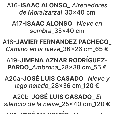
A16-
ISAAC ALONSO
_
Alrededores
de Moralzarzal
_30x40 cm
A17-
ISAAC ALONSO
_
Nieve en
sombra
_35x40 cm
A18-
JAVIER FERNANDEZ PACHECO
_
Camino en la nieve
_36x26 cm_65 €
A19-
JIMENA AZNAR RODRÍGUEZ-
PARDO
_
Ambrona
_28x38 cm_55 €
A20a-
JOSÉ LUIS CASADO
_
Nieve y
lago helado
_28x36 cm_120 €
A20b-
JOSÉ LUIS CASADO
_
El
silencio de la nieve
_25x40 cm_120 €