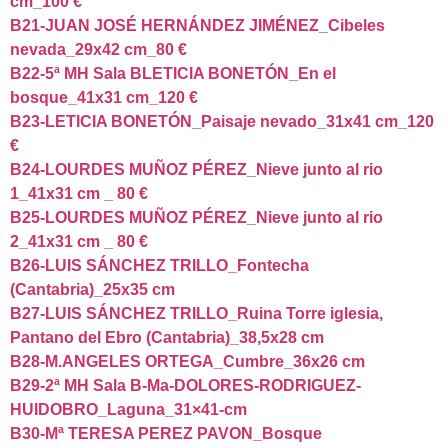
cm_100 €
B21-JUAN JOSÉ HERNÁNDEZ JIMÉNEZ_Cibeles
nevada_29x42 cm_80 €
B22-5ª MH Sala BLETICIA BONETÓN_En el
bosque_41x31 cm_120 €
B23-LETICIA BONETÓN_Paisaje nevado_31x41 cm_120
€
B24-LOURDES MUÑOZ PÉREZ_Nieve junto al rio
1_41x31 cm _ 80 €
B25-LOURDES MUÑOZ PÉREZ_Nieve junto al rio
2_41x31 cm _ 80 €
B26-LUIS SÁNCHEZ TRILLO_Fontecha
(Cantabria)_25x35 cm
B27-LUIS SÁNCHEZ TRILLO_Ruina Torre iglesia,
Pantano del Ebro (Cantabria)_38,5x28 cm
B28-M.ANGELES ORTEGA_Cumbre_36x26 cm
B29-2ª MH Sala B-Ma-DOLORES-RODRIGUEZ-
HUIDOBRO_Laguna_31×41-cm
B30-Mª TERESA PEREZ PAVON_Bosque