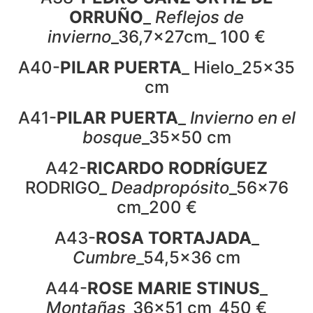
ORRUÑO
_
Reflejos de
invierno
_36,7x27cm_ 100 €
A40-
PILAR PUERTA
_ Hielo_25x35
cm
A41-
PILAR PUERTA
_
Invierno en el
bosque
_35x50 cm
A42-
RICARDO RODRÍGUEZ
RODRIGO_
Deadpropósito
_56x76
cm_200 €
A43-
ROSA TORTAJADA
_
Cumbre
_54,5×36 cm
A44-
ROSE MARIE STINUS
_
Montañas
_36x51 cm_450 €