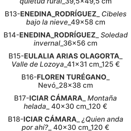
quietud rural
_39,5×49,5 cm
B13-
ENEDINA_RODRÍGUEZ
_
Cibeles
bajo la nieve
_49x58 cm
B14-
ENEDINA_RODRÍGUEZ
_
Soledad
invernal
_36x56 cm
B15-
EULALIA ARIAS OLAGORTA
_
Valle de Lozoya
_41x31 cm_125 €
B16-
FLOREN TURÉGANO
_
Nevó_28x38 cm
B17-
ICIAR CÁMARA
_
Montaña
helada
_ 40×30 cm_120 €
B18-
ICIAR CÁMARA
_
¿Quien anda
por ahí?
_ 40×30 cm_120 €