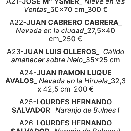
A21-
JOSÉ Mª YSMÉR
_
Nieve en las
Ventas
_50x70 cm_300 €
A22-
JUAN CABRERO CABRERA
_
Nevada en la ciudad
_27,5×40
cm_250 €
A23-
JUAN LUIS OLLEROS
_
Cálido
amanecer sobre hielo
_35x25 cm
A24-
JUAN RAMON LUQUE
ÁVALOS
_
Nevada en la Hiruela
_32,3
x 42,5 cm_200 €
A25-
LOURDES HERNANDO
SALVADOR
_
Naranjo de Bulnes I
A26-
LOURDES HERNANDO