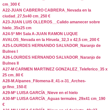
cm_300 €
A22-JUAN CABRERO CABRERA_Nevada en la
ciudad_27,5x40 cm_250 €
A23-JUAN LUIS OLLEROS__Calido amanecer sobre
hielo_35x25 cm
A24-5ª MH Sala A-JUAN RAMON LUQUE
AVALOS_Nevada en la Hiruela_32,3 x 42,5 cm_200 €
A25-LOURDES HERNANDO SALVADOR_Naranjo de
Bulnes I
A26-LOURDES HERNANDO SALVADOR_Naranjo de
Bulnes II
A27-M CARMEN MARTINEZ GONZALEZ_Teleferico_35 x
25 cm_80 €
A28-M.Alpanes_Filomena-II_41-x-31_Arches-
gr.fino_150-E
A29-Mª LUISA GARCÍA_Nieve en el hielo
A30-Mª LUISA GARCÍA_Aguas termales_29x41 cm_190
€