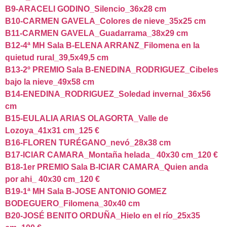
B9-ARACELI GODINO_Silencio_36x28 cm
B10-CARMEN GAVELA_Colores de nieve_35x25 cm
B11-CARMEN GAVELA_Guadarrama_38x29 cm
B12-4ª MH Sala B-ELENA ARRANZ_Filomena en la
quietud rural_39,5x49,5 cm
B13-2º PREMIO Sala B-ENEDINA_RODRIGUEZ_Cibeles
bajo la nieve_49x58 cm
B14-ENEDINA_RODRIGUEZ_Soledad invernal_36x56
cm
B15-EULALIA ARIAS OLAGORTA_Valle de
Lozoya_41x31 cm_125 €
B16-FLOREN TURÉGANO_nevó_28x38 cm
B17-ICIAR CAMARA_Montaña helada_ 40x30 cm_120 €
B18-1er PREMIO Sala B-ICIAR CAMARA_Quien anda
por ahi_ 40x30 cm_120 €
B19-1ª MH Sala B-JOSE ANTONIO GOMEZ
BODEGUERO_Filomena_30x40 cm
B20-JOSÉ BENITO ORDUÑA_Hielo en el río_25x35