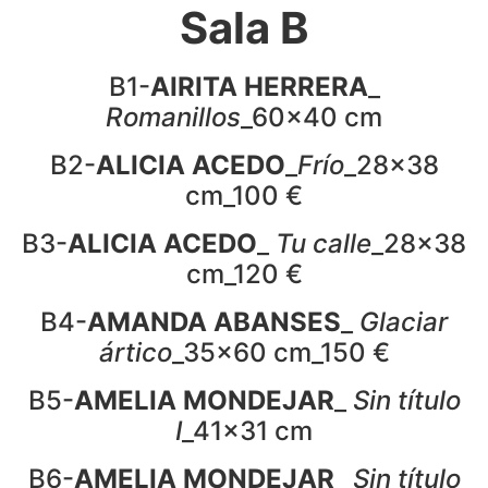
Sala B
B1-
AIRITA HERRERA
_
Romanillos
_60x40 cm
B2-
ALICIA ACEDO
_
Frío
_28x38
cm_100 €
B3-
ALICIA ACEDO
_
Tu calle
_28x38
cm_120 €
B4-
AMANDA ABANSES
_
Glaciar
ártico
_35x60 cm_150 €
B5-
AMELIA MONDEJAR
_
Sin título
I
_41x31 cm
B6-
AMELIA MONDEJAR
_
Sin título