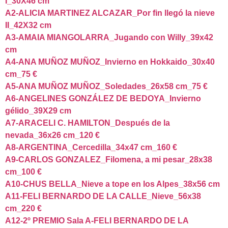
I_30X46 cm
A2-ALICIA MARTINEZ ALCAZAR_Por fin llegó la nieve
II_42X32 cm
A3-AMAIA MIANGOLARRA_Jugando con Willy_39x42
cm
A4-ANA MUÑOZ MUÑOZ_Invierno en Hokkaido_30x40
cm_75 €
A5-ANA MUÑOZ MUÑOZ_Soledades_26x58 cm_75 €
A6-ANGELINES GONZÁLEZ DE BEDOYA_Invierno
gélido_39X29 cm
A7-ARACELI C. HAMILTON_Después de la
nevada_36x26 cm_120 €
A8-ARGENTINA_Cercedilla_34x47 cm_160 €
A9-CARLOS GONZALEZ_Filomena, a mi pesar_28x38
cm_100 €
A10-CHUS BELLA_Nieve a tope en los Alpes_38x56 cm
A11-FELI BERNARDO DE LA CALLE_Nieve_56x38
cm_220 €
A12-2º PREMIO Sala A-FELI BERNARDO DE LA