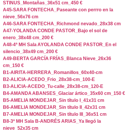
STINUS_Montañas_36x51 cm_450 €
A45-SARA FONTECHA_Paseante con perrro en la
nieve_56x76 cm
A46-SARA FONTECHA_Richmond nevado_28x38 cm
A47-YOLANDA CONDE PASTOR_Bajo el sol de
enero_38x48 cm_200 €
A48-4ª MH Sala AYOLANDA CONDE PASTOR_En el
silencio_38x49 cm_200 €
A49-BERTA GARCÍA FRÍAS_Blanca Nieve_26x36
cm_150 €
B1-AIRITA-HERRERA_Romanillos_60x40-cm
B2-ALICIA-ACEDO_Frio_28x38-cm_100-E
B3-ALICIA-ACEDO_Tu-calle_28x38-cm_120-E
B4-AMANDA ABANSES_Glaciar ártico_35x60 cm_150 €
B5-AMELIA MONDEJAR_Sin título I_41x31 cm
B6-AMELIA MONDEJAR_Sin título II_42x31 cm
B7-AMELIA MONDEJAR_Sin título III_36x51 cm
B8-3ª MH Sala B-ANDRÉS ARIAS_Ya llegó la
nieve_52x35 cm