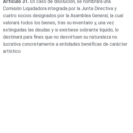
Artículo 31.
En caso de disolución, se nombrará una
Comisión Liquidadora integrada por la Junta Directiva y
cuatro socios designados por la Asamblea General, la cual
valorará todos los bienes, tras su inventario y, una vez
extinguidas las deudas y si existiese sobrante liquido, lo
destinará para fines que no desvírtuen su naturaleza no
lucrativa concretamente a entidades benéficas de carácter
artístico
AEDA
ACTIVIDADES
Historia de AEDA
Clases
Quiénes somos
Viernes culturales
Estatutos
Exposiciones
Nuestros fines
Clases Magistrales
Dónde estamos
Talleres
Ser socio de AEDA
Eventos
Acta y Memoria de la Asamblea