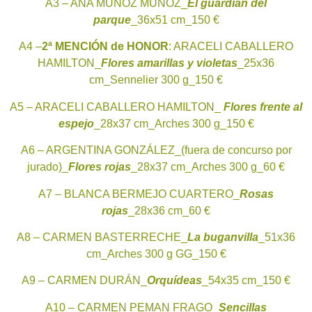
A3 – ANA MUÑOZ MUÑOZ_
El guardián del
parque
_36x51 cm_150 €
A4 –
2ª
MENCIÓN de HONOR
: ARACELI CABALLERO
HAMILTON_
Flores amarillas y violetas
_25x36
cm_Sennelier 300 g_150 €
A5 – ARACELI CABALLERO HAMILTON_
Flores frente al
espejo
_28x37 cm_Arches 300 g_150 €
A6 – ARGENTINA GONZÁLEZ_(fuera de concurso por
jurado)_
Flores rojas
_28x37 cm_Arches 300 g_60 €
A7 – BLANCA BERMEJO CUARTERO_
Rosas
rojas
_28x36 cm_60 €
A8 – CARMEN BASTERRECHE_
La buganvilla
_51x36
cm_Arches 300 g GG_150 €
A9 – CARMEN DURÁN_
Orquídeas
_54x35 cm_150 €
A10 – CARMEN PEMAN FRAGO_
Sencillas