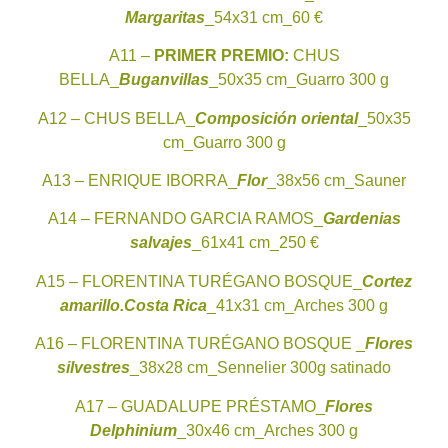
Margaritas
_54x31 cm_60 €
A11 –
PRIMER PREMIO:
CHUS
BELLA_
Buganvillas
_50x35 cm_Guarro 300 g
A12 – CHUS BELLA_
Composición oriental
_50x35
cm_Guarro 300 g
A13 – ENRIQUE IBORRA_
Flor
_38x56 cm_Sauner
A14 – FERNANDO GARCIA RAMOS_
Gardenias
salvajes
_61x41 cm_250 €
A15 – FLORENTINA TURÉGANO BOSQUE_
Cortez
amarillo.Costa Rica
_41x31 cm_Arches 300 g
A16 – FLORENTINA TURÉGANO BOSQUE _
Flores
silvestres
_38x28 cm_Sennelier 300g satinado
A17 – GUADALUPE PRÉSTAMO_
Flores
Delphinium
_30x46 cm_Arches 300 g