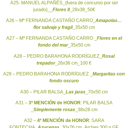
A25- MANUEL ALPAÑÉS_(fuera de concurso por ser
jurado)__
Flores II
_28x38_50€
A26 – Mª FERNANDA CASTAÑO CARRO_
Amapolas…
flor salvaje y fragil
_35x50 cm
A27 – Mª FERNANDA CASTAÑO CARRO _
Flores en el
fondo del mar
_35x50 cm
A28 – PEDRO BARAHONA RODRÍGUEZ_
Rosal
trepador
_26x36 cm_100 €
A29 – PEDRO BARAHONA RODRÍGUEZ _
Margaritas con
fondo oscuro
A30 – PILAR BALSA_
Las jaras
_70x50 cm
A31 –
3ª
MENCIÓN de HONOR
: PILAR BALSA
_
Simplemente rosas
_38x28 cm
A32 –
4ª
MENCIÓN de HONOR
: SARA
FONTECHA_
Azucenas
_30x76 cm_Arches 300 g GF