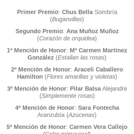
Primer Premio
:
Chus Bella
Sombría
(
Buganvillas
)
Segundo Premio
:
Ana Muñoz Muñoz
(
Corazón de orquidea
)
1ª Mención de Honor
:
Mª Carmen Martínez
González
(
Estallan las rosas
)
2ª Mención de Honor
:
Araceli Caballero
Hamilton
(
Flores amarillas y violetas
)
3ª Mención de Honor
:
Pilar Balsa
Alejandre
(
Simplemente rosas
)
4ª Mención de Honor
:
Sara Fontecha
Aranzubía (
Azucenas
)
5ª Mención de Honor
:
Carmen Vera Callejo
(C
olor primaveral
)