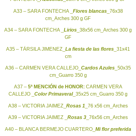
A33 – SARA FONTECHA _
Flores blancas
_76x38
cm_Arches 300 g GF
A34 – SARA FONTECHA _
Lirios
_38x56 cm_Arches 300 g
GF
A35 – TÁRSILA JIMENEZ_
La fiesta de las flores
_31x41
cm
A36 – CARMEN VERA CALLEJO_
Cardos Azules
_50x35
cm_Guarro 350 g
A37 –
5ª
MENCIÓN de HONOR:
CARMEN VERA
CALLEJO _
Color Primaveral
_35x25 cm_Guarro 350 g
A38 – VICTORIA JAIMEZ_
Rosas 1
_76 x56 cm_Arches
A39 – VICTORIA JAIMEZ _
Rosas 3
_76x56 cm_Arches
A40 – BLANCA BERMEJO CUARTERO_
Mi flor preferida