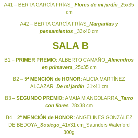
A41 – BERTA GARCÍA FRÍAS_
Flores de mi jardín
_25x35
cm
A42 – BERTA GARCÍA FRÍAS_
Margaritas y
pensamientos
_33x40 cm
SALA B
B1 –
PRIMER PREMIO:
ALBERTO CAMAÑO_
Almendros
en primavera
_25x35 cm
B2 –
5ª MENCIÓN de HONOR:
ALICIA MARTÍNEZ
ALCAZAR_
De mi jardín
_31x41 cm
B3 –
SEGUNDO PREMIO:
AMAIA MIANGOLARRA_
Tarro
con flores
_28x38 cm
B4 –
2ª MENCIÓN de HONOR:
ANGELINES GONZÁLEZ
DE BEDOYA_
Sosiego
_41x31 cm_Saunders Waterford
300g