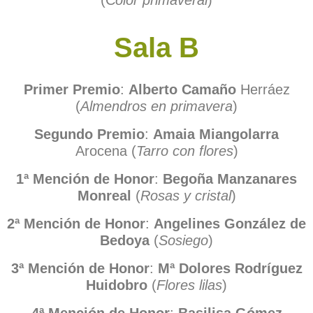
Sala B
Primer Premio
:
Alberto Camaño
Herráez
(
Almendros en primavera
)
Segundo Premio
:
Amaia Miangolarra
Arocena (
Tarro con flores
)
1ª Mención de Honor
:
Begoña Manzanares
Monreal
(
Rosas y cristal
)
2ª Mención de Honor
:
Angelines González de
Bedoya
(
Sosiego
)
3ª Mención de Honor
:
Mª Dolores Rodríguez
Huidobro
(
Flores lilas
)
4ª Mención de Honor
:
Basilisa Gómez