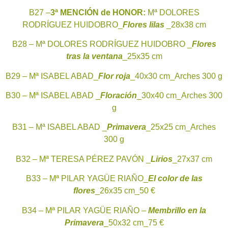
B27 –
3ª MENCIÓN de HONOR:
Mª DOLORES
RODRÍGUEZ HUIDOBRO_
Flores lilas
_28x38 cm
B28 – Mª DOLORES RODRÍGUEZ HUIDOBRO _
Flores
tras la ventana
_25x35 cm
B29 – Mª ISABEL ABAD_
Flor roja
_40x30 cm_Arches 300 g
B30 – Mª ISABEL ABAD _
Floración
_30x40 cm_Arches 300
g
B31 – Mª ISABEL ABAD _
Primavera
_25x25 cm_Arches
300 g
B32 – Mª TERESA PÉREZ PAVÓN _
Lirios
_27x37 cm
B33 – Mª PILAR YAGÜE RIAÑO_
El color de las
flores
_26x35 cm_50 €
B34 – Mª PILAR YAGÜE RIAÑO –
Membrillo en la
Primavera
_50x32 cm_75 €