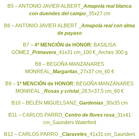
B5 – ANTONIO JAVIER ALBERT_
Amapola real blanca
con duendes del campo
_35x27 cm
B6 – ANTONIO JAVIER ALBERT _
Amapola real con alma
de payaso
B7 –
4ª MENCIÓN de HONOR:
BASILISA
GÓMEZ_
Primavera
_41x31 cm_100 €_Arches 300 g
B8 – BEGOÑA MANZANARES
MONREAL_
Margaritas
_27x37 cm_60 €
B9 –
1ª MENCIÓN de HONOR:
BEGOÑA MANZANARES
MONREAL _
Rosas y cristal
_28,5×37,5 cm_60 €
B10 – BELÉN MIGUELSANZ_
Gardenias
_30x35 cm
B11 – CARLOS PARRO_
Centro de flores rosa
_31x41
cm_Saunders Waterford
B12 – CARLOS PARRO _
Claraveles
_41x31 cm_Saunders