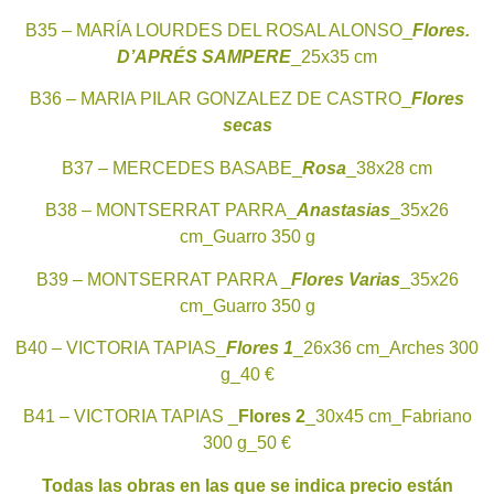
B35 – MARÍA LOURDES DEL ROSAL ALONSO_
Flores.
D’APRÉS SAMPERE
_25x35 cm
B36 – MARIA PILAR GONZALEZ DE CASTRO_
Flores
secas
B37 – MERCEDES BASABE_
Rosa
_38x28 cm
B38 – MONTSERRAT PARRA_
Anastasias
_35x26
cm_Guarro 350 g
B39 – MONTSERRAT PARRA _
Flores Varias
_35x26
cm_Guarro 350 g
B40 – VICTORIA TAPIAS_
Flores 1
_26x36 cm_Arches 300
g_40 €
B41 – VICTORIA TAPIAS _
Flores 2
_30x45 cm_Fabriano
300 g_50 €
Todas las obras en las que se indica precio están