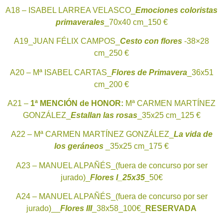
A18 – ISABEL LARREA VELASCO_
Emociones coloristas
primaverales
_70x40 cm_150 €
A19_JUAN FÉLIX CAMPOS_
Cesto con flores
-38×28
cm_250 €
A20 – Mª ISABEL CARTAS_
Flores de Primavera
_36x51
cm_200 €
A21 –
1ª
MENCIÓN de HONOR:
Mª CARMEN MARTÍNEZ
GONZÁLEZ_
Estallan las rosas
_35x25 cm_125 €
A22 – Mª CARMEN MARTÍNEZ GONZÁLEZ_
La vida de
los geráneos
_35x25 cm_175 €
A23 – MANUEL ALPAÑÉS_(fuera de concurso por ser
jurado)_
Flores I_25x35
_50€
A24 – MANUEL ALPAÑÉS_(fuera de concurso por ser
jurado)__
Flores III
_38x58_100€_
RESERVADA