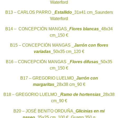
Waterford
B13 – CARLOS PARRO _
Estallido
_31x41 cm_Saunders
Waterford
B14 – CONCEPCIÓN MANGAS_
Flores blancas
_48x34
cm_150 €
B15 – CONCEPCIÓN MANGAS _
Jarrón con flores
variadas
_50x35 cm_120 €
B16 – CONCEPCIÓN MANGAS _
Flores difusas
_50x35
cm_150 €
B17 – GREGORIO LUELMO_
Jarrón con
margaritas
_28x38 cm_90 €
B18 – GREGORIO LUELMO _
Ramo de hortensias
_28x38
cm_90 €
B20 – JOSÉ BENITO ORDUÑA_
Glicinias en mi
paseo
_35x25 cm_100 €_Guarro 350 g