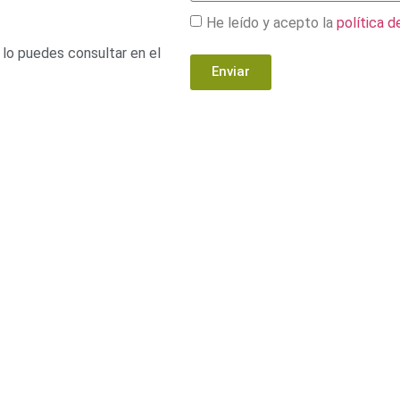
He leído y acepto la
política d
 lo puedes consultar en el
Enviar
S LINKS
REVISTA ACUARELIA
S
s de interés
legal
Ver Revistas
ca de privacidad