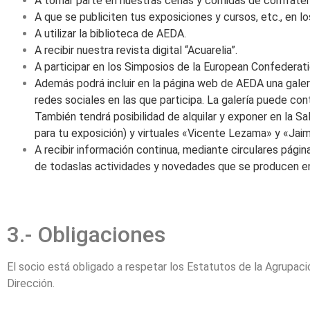
A tomar parte en nuestras cenas y comidas de confrater
A que se publiciten tus exposiciones y cursos, etc., en l
A utilizar la biblioteca de AEDA.
A recibir nuestra revista digital “Acuarelia”.
A participar en los Simposios de la European Confedera
Además podrá incluir en la página web de AEDA una gale
redes
sociales en las que participa. La galería puede co
También tendrá
posibilidad de alquilar y exponer en la 
para tu exposición) y
virtuales «Vicente Lezama» y «Jai
A recibir información continua, mediante circulares págin
de todaslas actividades y novedades que se producen en
3.- Obligaciones
El socio está obligado a respetar los Estatutos de la Agrupaci
Dirección.