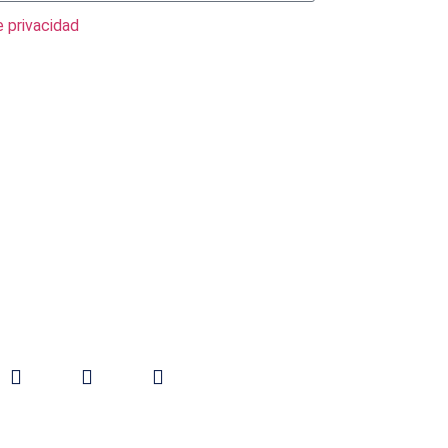
e privacidad
íguenos en: