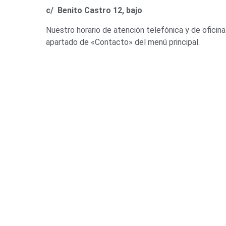
c/ Benito Castro 12, bajo
Nuestro horario de atención telefónica y de oficina
apartado de «Contacto» del menú principal.
AEDA
ACTIVIDADES
OTRO
Historia de AEDA
Clases
Enlace
Quiénes somos
Viernes culturales
Aviso 
Estatutos
Exposiciones
Políti
Nuestros fines
Clases Magistrales