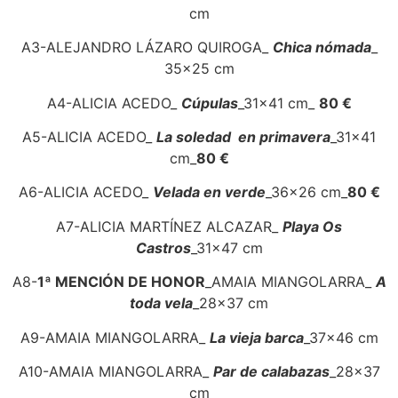
cm
A3-ALEJANDRO LÁZARO QUIROGA_
Chica nómada
_
35×25 cm
A4-ALICIA ACEDO_
Cúpulas
_31x41 cm_
80 €
A5-ALICIA ACEDO_
La soledad en primavera
_31x41
cm_
80 €
A6-ALICIA ACEDO_
Velada en verde
_36x26 cm_
80 €
A7-ALICIA MARTÍNEZ ALCAZAR_
Playa Os
Castros
_31x47 cm
A8-
1ª MENCIÓN DE HONOR
_AMAIA MIANGOLARRA_
A
toda vela
_28x37 cm
A9-AMAIA MIANGOLARRA_
La vieja barca
_37x46 cm
A10-AMAIA MIANGOLARRA_
Par de calabazas
_28x37
cm