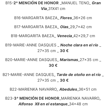
B15-
2ª MENCIÓN DE HONOR
_MANUEL TENO_
Gran
Via
_31X41 cm
B16-MARGARITA BAEZA_
Flores
_36x26 cm
B17-MARGARITA BAEZA_
Olas
_29,7×42 cm
B18-MARGARITA BAEZA_
Venecia
_42x29,7 cm
B19-MARIE-ANNE DASQUES _
Noche clara en el río
_
27×35 cm _
30 €
B20-MARIE-ANNE DASQUES_
Marismas
_27x35 cm _
30 €
B21-MARIE-ANNE DASQUES_
Tarde de otoño en el río
_
27×35 cm _
30 €
B22-MARIENKA NAVARRO_
Abedules
_36x51 cm
B23-
3ª MENCIÓN DE HONOR
_MARIENKA NAVARRO_
Alfonso XII en el estanque
_34x48 cm