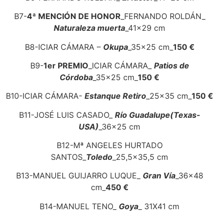
B7-
4ª MENCIÓN DE HONOR
_FERNANDO ROLDÁN_
Naturaleza muerta
_41x29 cm
B8-ICIAR CÁMARA –
Okupa
_35x25 cm_
150 €
B9-
1er PREMIO
_ICIAR CÁMARA_
Patios de
Córdoba
_35x25 cm_
150 €
B10-ICIAR CÁMARA-
Estanque Retiro
_25x35 cm_
150 €
B11-JOSÉ LUIS CASADO_
Río Guadalupe(Texas-
USA)
_36x25 cm
B12-Mª ANGELES HURTADO
SANTOS_
Toledo
_25,5×35,5 cm
B13-MANUEL GUIJARRO LUQUE_
Gran Vía
_36x48
cm_
450 €
B14-MANUEL TENO_
Goya
_ 31X41 cm