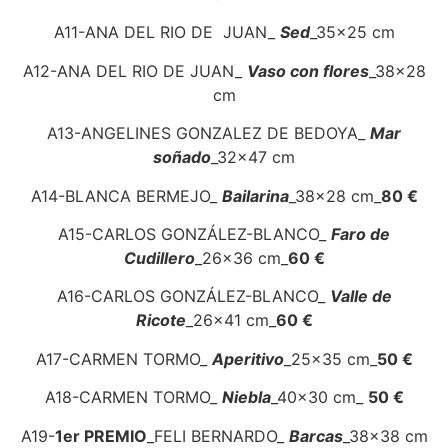
A11-ANA DEL RIO DE JUAN_
Sed
_35x25 cm
A12-ANA DEL RIO DE JUAN_
Vaso con flores
_38x28
cm
A13-ANGELINES GONZALEZ DE BEDOYA_
Mar
soñado
_32x47 cm
A14-BLANCA BERMEJO_
Bailarina
_38x28 cm_
80 €
A15-CARLOS GONZÁLEZ-BLANCO_
Faro de
Cudillero
_26x36 cm_
60 €
A16-CARLOS GONZÁLEZ-BLANCO_
Valle de
Ricote
_26x41 cm_
60 €
A17-CARMEN TORMO_
Aperitivo
_25x35 cm_
50 €
A18-CARMEN TORMO_
Niebla
_40x30 cm_
50 €
A19-
1er PREMIO
_FELI BERNARDO_
Barcas
_38x38 cm