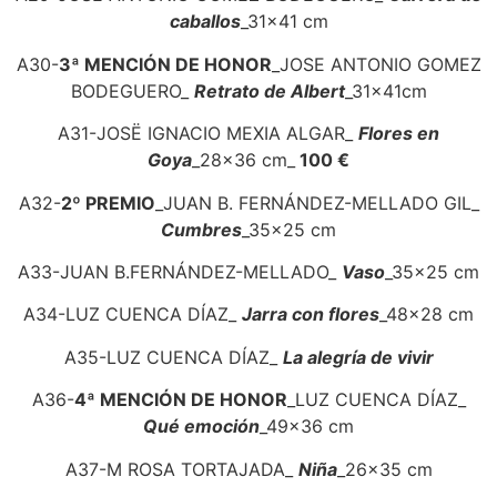
caballos
_31x41 cm
A30-
3ª MENCIÓN DE HONOR
_JOSE ANTONIO GOMEZ
BODEGUERO_
Retrato de Albert
_31x41cm
A31-JOSË IGNACIO MEXIA ALGAR_
Flores en
Goya
_28x36 cm_
100 €
A32-
2º PREMIO
_JUAN B. FERNÁNDEZ-MELLADO GIL_
Cumbres
_35x25 cm
A33-JUAN B.FERNÁNDEZ-MELLADO_
Vaso
_35x25 cm
A34-LUZ CUENCA DÍAZ_
Jarra con flores
_48x28 cm
A35-LUZ CUENCA DÍAZ_
La alegría de vivir
A36-
4ª MENCIÓN DE HONOR
_LUZ CUENCA DÍAZ_
Qué emoción
_49x36 cm
A37-M ROSA TORTAJADA_
Niña
_26x35 cm