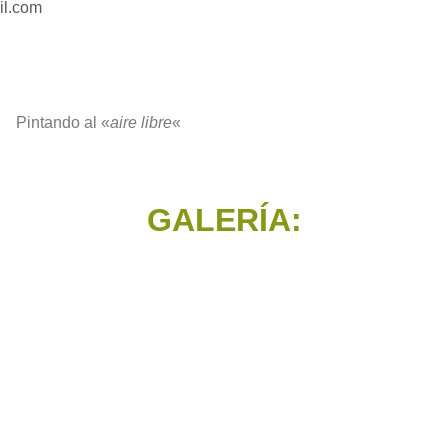
il.com
Pintando al «
aire libre
«
GALERÍA:
S LINKS
REVISTA
S
ACUARELIA
s de interés