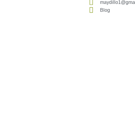
maydillo1@gma
Blog
AEDA
ACTIVIDADES
OTRO
Historia de AEDA
Clases
Enlace