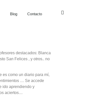
s
Blog
Contacto
profesores destacados: Blanca
to San Felices , y otros.. no
e es como un diario para mí,
sentimientos … Se accede
e ido aprendiendo y
los aciertos…