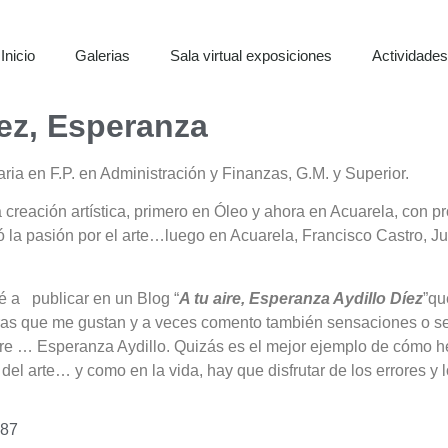
Inicio
Galerias
Sala virtual exposiciones
Actividade
íez, Esperanza
ia en F.P. en Administración y Finanzas, G.M. y Superior.
 creación artística, primero en Óleo y ahora en Acuarela, con 
 la pasión por el arte…luego en Acuarela, Francisco Castro, Jus
 a publicar en un Blog “
A tu aire, Esperanza Aydillo Díez
”qu
ras que me gustan y a veces comento también sensaciones o 
e … Esperanza Aydillo. Quizás es el mejor ejemplo de cómo h
del arte… y como en la vida, hay que disfrutar de los errores y 
 87