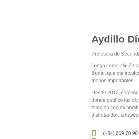
Aydillo D
Profesora de Secundar
Tengo como afición la
Bonal, que me inculcó
menos importantes.
Desde 2012, comencé
donde publico las ob
también con mi nombr
disfrutando…a través 
(+34) 609 78 90