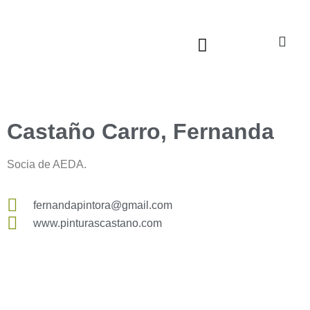
Sala virtual exposiciones
Castaño Carro, Fernanda
Socia de AEDA.
fernandapintora@gmail.com
www.pinturascastano.com