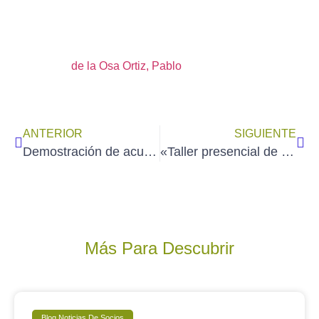
de la Osa Ortiz, Pablo
ANTERIOR
SIGUIENTE
Demostración de acuarela de JAVIER ZORRILLA en la Agrupación de Acuarelistas de Asturias en Gijón (20 de febrero de 2026)
«Taller presencial de Paisaje Imaginado» impartido por ENRIQUE ALDA en Madrid (sábado 21 de marzo de 2026)
Más Para Descubrir
Blog Noticias De Socios