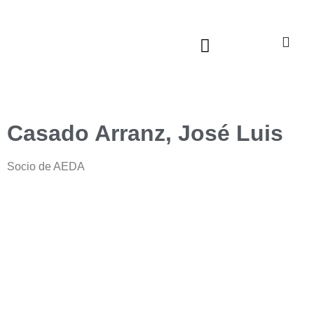
Sala virtual exposiciones
Casado Arranz, José Luis
Socio de AEDA
AEDA
ACTIVIDADES
Historia de AEDA
Clases