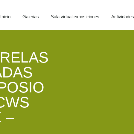
Inicio
Galerias
Sala virtual exposiciones
Actividade
ARELAS
ADAS
MPOSIO
CWS
 –