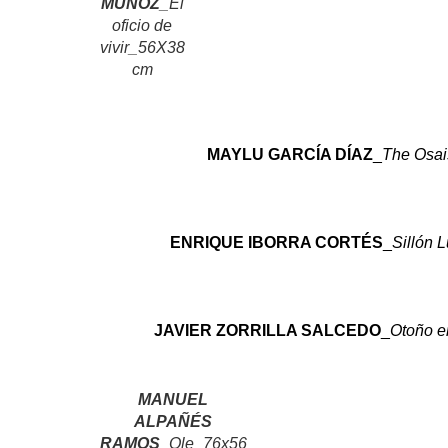
MUÑOZ
_
El
oficio de
vivir
_56X38
cm
MAYLU GARCÍA DÍAZ
_
The Osai
ENRIQUE IBORRA CORTÉS
_
Sillón 
JAVIER ZORRILLA SALCEDO
_
Otoño e
MANUEL
ALPAÑÉS
RAMOS
_
Ole
_76x56