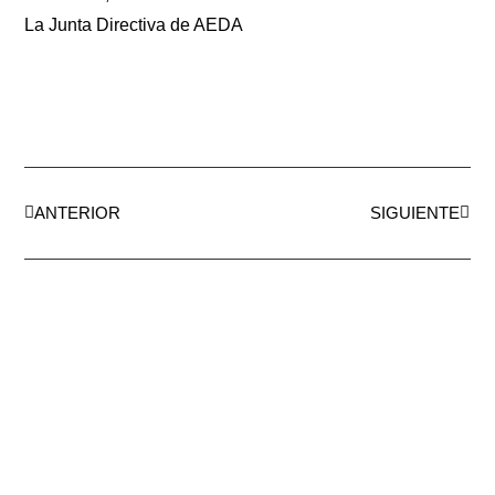
La Junta Directiva de AEDA
ANTERIOR
SIGUIENTE
AEDA
ACTIVIDADES
Historia de AEDA
Clases
Quiénes somos
Viernes culturales