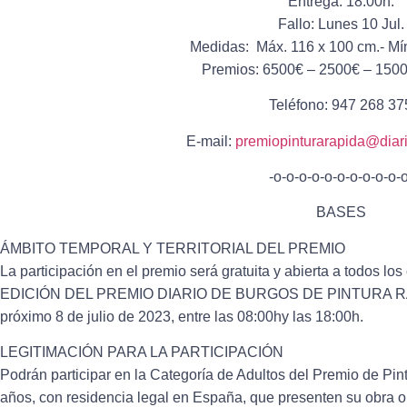
Entrega: 18:00h.
Fallo: Lunes 10 Jul.
Medidas: Máx. 116 x 100 cm.- Mín
Premios: 6500€ – 2500€ – 150
Teléfono: 947 268 37
E-mail:
premiopinturarapida@diar
-o-o-o-o-o-o-o-o-o-o-o
BASES
ÁMBITO TEMPORAL Y TERRITORIAL DEL PREMIO
La participación en el premio será gratuita y abierta a todos lo
EDICIÓN DEL PREMIO DIARIO DE BURGOS DE PINTURA RÁ
próximo 8 de julio de 2023, entre las 08:00hy las 18:00h.
LEGITIMACIÓN PARA LA PARTICIPACIÓN
Podrán participar en la Categoría de Adultos del Premio de Pin
años, con residencia legal en España, que presenten su obra or