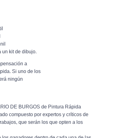
il
l
nil
 un kit de dibujo.
mpensación a
pida. Si uno de los
cerá ningún
 DIARIO DE BURGOS de Pintura Rápida
rado compuesto por expertos y críticos de
rabajos, que serán los que opten a los
 a los ganadores dentro de cada una de las