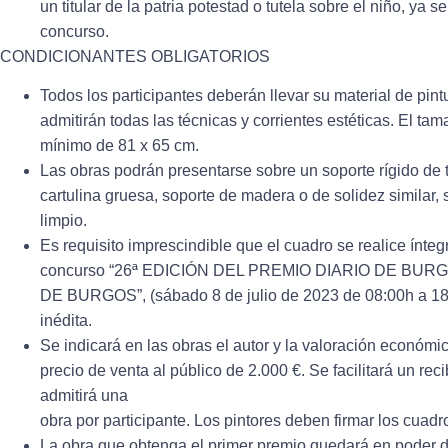
un titular de la patria potestad o tutela sobre el niño, ya s
concurso.
CONDICIONANTES OBLIGATORIOS
Todos los participantes deberán llevar su material de pin
admitirán todas las técnicas y corrientes estéticas. El t
mínimo de 81 x 65 cm.
Las obras podrán presentarse sobre un soporte rígido de 
cartulina gruesa, soporte de madera o de solidez similar, 
limpio.
Es requisito imprescindible que el cuadro se realice ínte
concurso “26ª EDICIÓN DEL PREMIO DIARIO DE BU
DE BURGOS”, (sábado 8 de julio de 2023 de 08:00h a 18:0
inédita.
Se indicará en las obras el autor y la valoración económ
precio de venta al público de 2.000 €. Se facilitará un rec
admitirá una
obra por participante. Los pintores deben firmar los cuadr
La obra que obtenga el primer premio quedará en pod