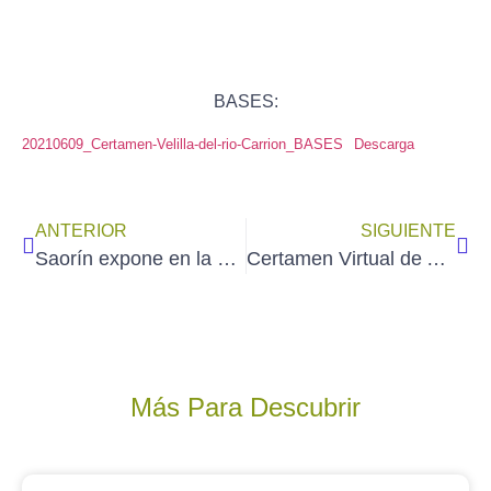
BASES
:
20210609_Certamen-Velilla-del-rio-Carrion_BASES
Descarga
ANTERIOR
SIGUIENTE
Saorín expone en la Colectiva Internacional de la Galería Artelibre
Certamen Virtual de Acuarela de MAJADAHONDA (admisión de obra hasta el 20 de junio)
Más Para Descubrir