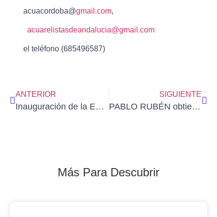
acuacordoba@
gmail.com
,
acuarelistasdeandalucia@gmail.com
el teléfono (685496587)
ANTERIOR
SIGUIENTE
Inauguración de la Exposición colectiva comisariada por PABLO REVIRIEGO en la Casa de Cantabria.
PABLO RUBÉN obtiene el 1er premio en el XLIII Certamen del Ejército del Aire y del Espacio
Más Para Descubrir