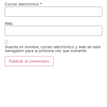
Correo electrónico
*
Web
Guarda mi nombre, correo electrónico y web en este
navegador para la próxima vez que comente.
AEDA
ACTIVIDADES
Historia de AEDA
Clases
Quiénes somos
Viernes culturales
Estatutos
Exposiciones