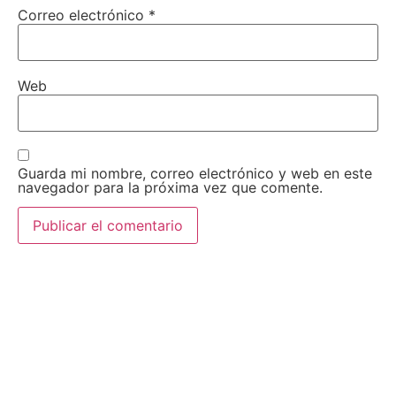
Correo electrónico
*
Web
Guarda mi nombre, correo electrónico y web en este
navegador para la próxima vez que comente.
AEDA
ACTIVIDADES
Historia de AEDA
Clases
Quiénes somos
Viernes culturales
Estatutos
Exposiciones