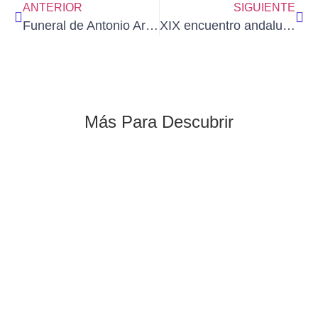
ANTERIOR
SIGUIENTE
Funeral de Antonio Arcones (19 de diciembre de 2022)
XIX encuentro andaluz de acuarela 2023 en PRIEGO DE CÓRDOBA (del 24 al 27/2/2023)
Más Para Descubrir