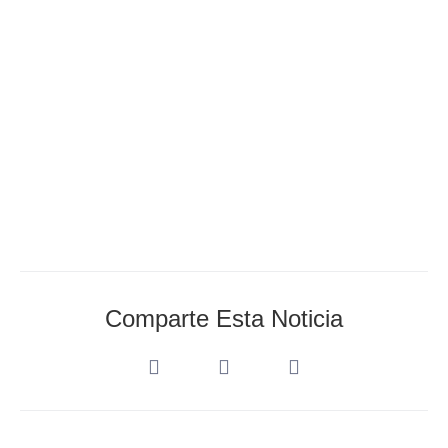
Cantabria.
AEDA_Admin
diciembre 4, 2022
Comparte Esta Noticia