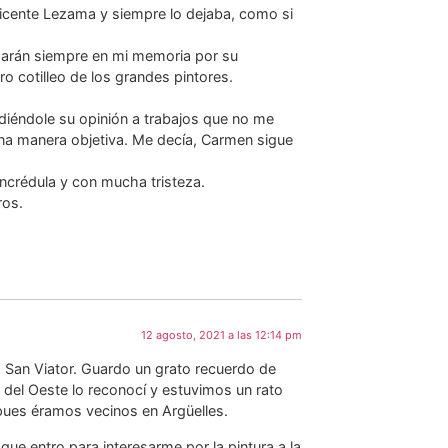
icente Lezama y siempre lo dejaba, como si
darán siempre en mi memoria por su
o cotilleo de los grandes pintores.
diéndole su opinión a trabajos que no me
na manera objetiva. Me decía, Carmen sigue
incrédula y con mucha tristeza.
ros.
12 agosto, 2021 a las 12:14 pm
io San Viator. Guardo un grato recuerdo de
del Oeste lo reconocí y estuvimos un rato
pues éramos vecinos en Argüelles.
que entro para interesarme por la pintura a la