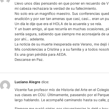
Llevo unos días pensando en que poner en recuerdo de V
mi cabeza rechazara la verdad de su fallecimiento.
No solo era un magnifico maestro. Sus conferencias que
erudición y por ser tan amenas que casi, casi… eran un pur
Un día le dije que era el HOLA de la acuarela y se reía.
Y un buen amigo, al que recurría en muchas ocasiones, pi
sentía segura, sabiendo que siempre me aconsejaría de u
por ahí… adelante.
La noticia de su muerte inesperada este Verano, me dejó 
Mis condolencias a Cristina y a su familia y a todos nosot
Es una gran pérdida para AEDA.
Descanse en Paz.
Luciano Alegre
dice:
Vicente fue profesor mío de Historia del Arte en el Coleg
sus clases en COU. Últimamente, paseando por el Parque 
largo hablando. Le acompañé caminando hasta su calle, 
Siempre me gustó pintar, por circunstancias lo dejé y hoy 