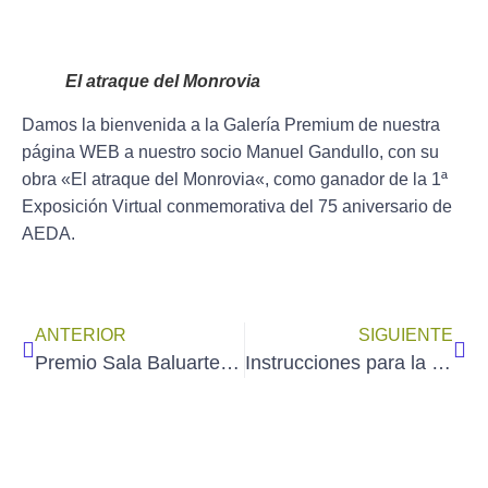
El atraque del Monrovia
Damos la bienvenida a la
Galería Premium
de nuestra
página WEB a nuestro socio
Manuel Gandullo
, con su
obra «
El atraque del Monrovia
«, como ganador de la 1ª
Exposición Virtual conmemorativa del 75 aniversario de
AEDA.
ANTERIOR
SIGUIENTE
Premio Sala Baluarte a FRANCISCO E. BERTRÁN en el «Salón de Otoño 2020»
Instrucciones para la incorporación a la Galería de Socios de AEDA