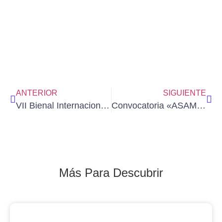
ANTERIOR
SIGUIENTE
VII Bienal Internacional de Nuevas Técnicas, Conceptos y Desarrollos en Acuarela. CAUDETE 2024.
Convocatoria «ASAMBLEA ORDINARIA DE AEDA» (26 de abril de 2024).
Más Para Descubrir
Blog Noticias De Socios