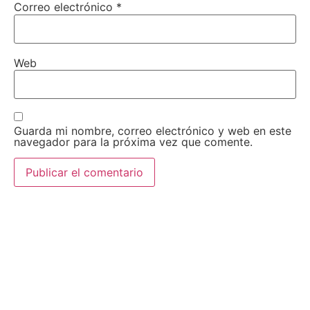
Correo electrónico
*
Web
Guarda mi nombre, correo electrónico y web en este
navegador para la próxima vez que comente.
AEDA
ACTIVIDADES
Historia de AEDA
Clases
Quiénes somos
Viernes culturales
Estatutos
Exposiciones
Nuestros fines
Clases Magistrales