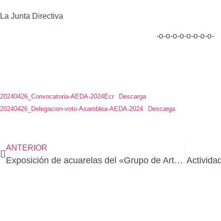
La Junta Directiva
-o-o-o-o-o-o-o-o-
20240426_Convocatoria-AEDA-2024Ecr
Descarga
20240426_Delegacion-voto-Asamblea-AEDA-2024
Descarga
ANTERIOR
Exposición de acuarelas del «Grupo de Arte GRU-GRU» en Alovera-Guadalajara (del 5 al 27 de abril)
Activida