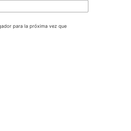
gador para la próxima vez que
S LINKS
REVISTA
S
ACUARELIA
s de interés
legal
ca de privacidad
Ver Revistas