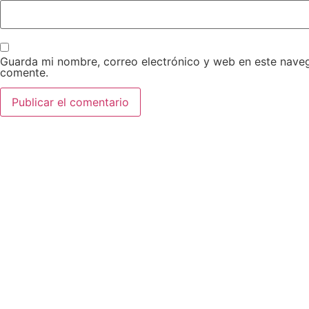
Guarda mi nombre, correo electrónico y web en este nave
comente.
AEDA
ACTIVIDADES
OTRO
Historia de AEDA
Clases
Enlace
Quiénes somos
Viernes culturales
Aviso 
Estatutos
Exposiciones
Políti
Nuestros fines
Clases Magistrales