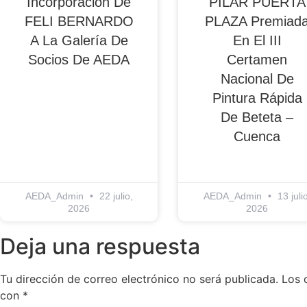
Incorporación De
PILAR PUERTA
FELI BERNARDO
PLAZA Premiad
A La Galería De
En El III
Socios De AEDA
Certamen
Nacional De
Pintura Rápida
De Beteta –
Cuenca
AEDA_Admin
22 julio,
AEDA_Admin
13 julio
2026
2026
Deja una respuesta
Tu dirección de correo electrónico no será publicada.
Los 
con
*