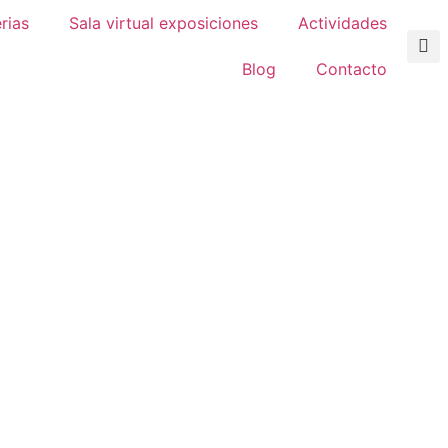
rias
Sala virtual exposiciones
Actividades
Blog
Contacto
«ASAMBLEA
DA» (26 De
24).
3, 2024