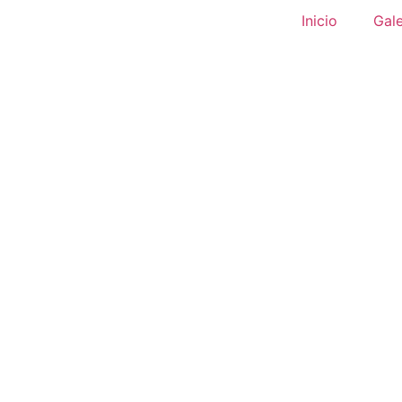
Inicio
Gale
Convocatoria 
ORDINARIA DE AE
Abril De 20
AEDA_Admin
abril 