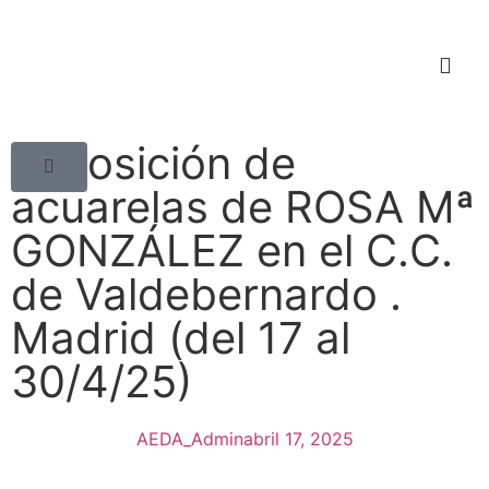
Sala virtual exposiciones
Exposición de
acuarelas de ROSA Mª
GONZÁLEZ en el C.C.
de Valdebernardo .
Madrid (del 17 al
30/4/25)
AEDA_Admin
abril 17, 2025