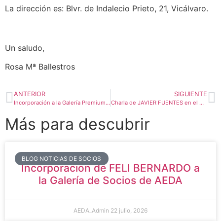
La dirección es: Blvr. de Indalecio Prieto, 21, Vicálvaro.
Un saludo,
Rosa Mª Ballestros
ANTERIOR
SIGUIENTE
Incorporación a la Galería Premium de los premios de la «5ª Exposición Participativa de los socios de AEDA»
Charla de JAVIER FUENTES en el Hogar de Ávila en Madrid (jueves 24 de abril).
Más para descubrir
BLOG NOTICIAS DE SOCIOS
Incorporación de FELI BERNARDO a
la Galería de Socios de AEDA
AEDA_Admin
22 julio, 2026