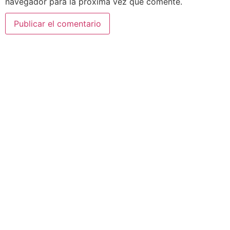
navegador para la próxima vez que comente.
AEDA
ACTIVIDADES
Historia de AEDA
Clases
Quiénes somos
Viernes culturales
Estatutos
Exposiciones
Nuestros fines
Clases Magistrales
Dónde estamos
Talleres
Ser socio de AEDA
Eventos
Acta y Memoria de la
Asamblea 2026
OTROS LINKS
REVISTA ACUARELIA