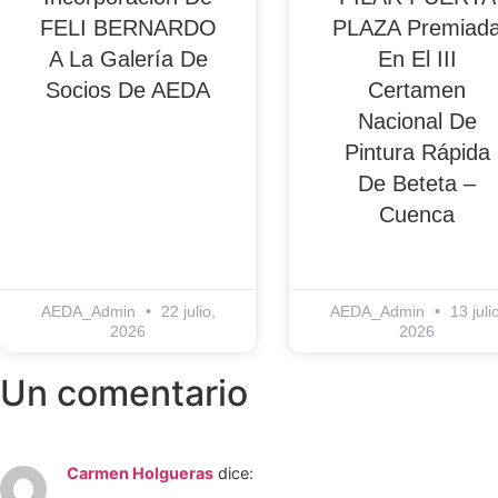
FELI BERNARDO
PLAZA Premiad
A La Galería De
En El III
Socios De AEDA
Certamen
Nacional De
Pintura Rápida
De Beteta –
Cuenca
AEDA_Admin
22 julio,
AEDA_Admin
13 julio
2026
2026
Un comentario
Carmen Holgueras
dice: