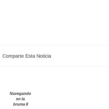
AEDA_Admin
julio 
Comparte Esta Noticia
Navegando
en la
bruma II