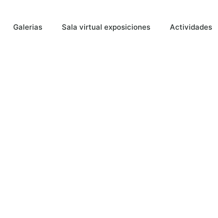
Galerias
Sala virtual exposiciones
Actividades
 TEJEDOR
r Premio De
l XXXIII
ura Carmen
s.