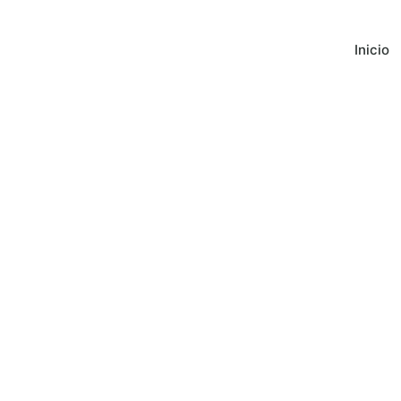
Inicio
ELISA GONZALO
Ha Obtenido El 1e
Acuarela En E
Certamen De Pint
Holguera