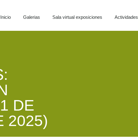
Inicio
Galerias
Sala virtual exposiciones
Actividade
:
N
1 DE
 2025)