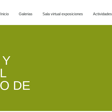
Inicio
Galerias
Sala virtual exposiciones
Actividade
 Y
L
O DE