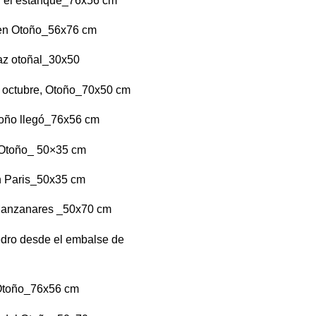
n el estanque_76x56 cm
 en Otoño_56x76 cm
az otoñal_30x50
 octubre, Otoño_70x50 cm
toño llegó_76x56 cm
Otoño_ 50×35 cm
n Paris_50x35 cm
Manzanares _50x70 cm
dro desde el embalse de
 Otoño_76x56 cm