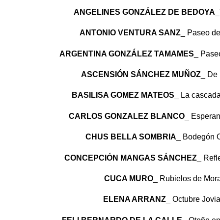
ANGELINES GONZÁLEZ DE BEDOYA
_
ANTONIO VENTURA SANZ
_ Paseo d
ARGENTINA GONZÁLEZ TAMAMES
_ Pase
ASCENSIÓN SÁNCHEZ MUÑOZ
_ De 
BASILISA GOMEZ MATEOS
_ La cascad
CARLOS GONZALEZ BLANCO
_ Espera
CHUS BELLA SOMBRIA
_ Bodegón 
CONCEPCIÓN MANGAS SÁNCHEZ
_ Refl
CUCA MURO
_ Rubielos de Mo
ELENA ARRANZ
_ Octubre Jovi