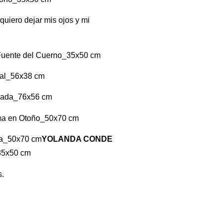
 quiero dejar mis ojos y mi
 Fuente del Cuerno_35x50 cm
ñal_56x38 cm
scada_76x56 cm
rma en Otoño_50x70 cm
ia_50x70 cm
YOLANDA CONDE
35x50 cm
s.