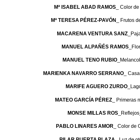
Mª ISABEL ABAD RAMOS
_ Color d
Mª TERESA PÉREZ-PAVÓN
_ Frutos 
MACARENA VENTURA SANZ
_Paj
MANUEL ALPAÑÉS RAMOS
_Flo
MANUEL TENO RUBIO
_Melanco
MARIENKA NAVARRO SERRANO
_ Casa
MARIFE AGUERO ZURDO
_Lag
MATEO GARCÍA PÉREZ
_ Primeras 
MONSE MILLAS ROS
_Reflejo
PABLO LINARES AMOR
_ Color de
PILAR PUERTA PLAZA
_ Luz de o