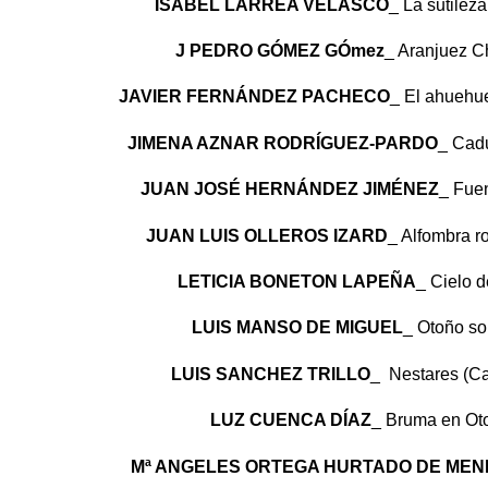
ISABEL LARREA VELASCO
_ La sutilez
J PEDRO GÓMEZ GÓmez
_ Aranjuez 
JAVIER FERNÁNDEZ PACHECO
_ El ahuehu
JIMENA AZNAR RODRÍGUEZ-PARDO
_ Cad
JUAN JOSÉ HERNÁNDEZ JIMÉNEZ
_ Fue
JUAN LUIS OLLEROS IZARD
_ Alfombra r
LETICIA BONETON LAPEÑA
_ Cielo 
LUIS MANSO DE MIGUEL
_ Otoño s
LUIS SANCHEZ TRILLO
_ Nestares (C
LUZ CUENCA DÍAZ
_ Bruma en O
Mª ANGELES ORTEGA HURTADO DE ME