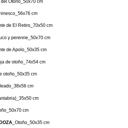
a del Otoño_50x70 cm
Chinesco_56x76 cm
ete de El Retiro_70x50 cm
uco y perenne_50x70 cm
nte de Apolo_50x35 cm
oja de otoño_74x54 cm
de otoño_50x35 cm
oleado_38x56 cm
antabria)_35x50 cm
toño_50x70 cm
NDOZA
_Otoño_50x35 cm