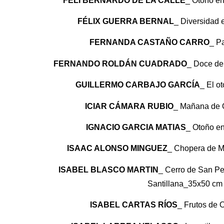
FELI BERNARDO DE LA CALLE
_ Otoño e
FÉLIX GUERRA BERNAL
_ Diversidad
FERNANDA CASTAÑO CARRO
_ P
FERNANDO ROLDÁN CUADRADO
_ Doce de
GUILLERMO CARBAJO GARCÍA
_ El o
ICIAR CÁMARA
RUBIO
_ Mañana de 
IGNACIO GARCIA MATIAS
_ Otoño e
ISAAC ALONSO MINGUEZ
_ Chopera de 
ISABEL BLASCO MARTIN
_ Cerro de San Pe
Santillana_35x50 cm
ISABEL CARTAS RÍOS
_ Frutos de