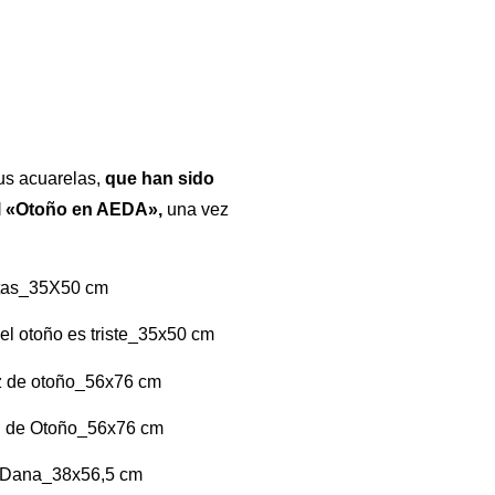
sus acuarelas,
que han sido
el «Otoño en AEDA»,
una vez
tas_35X50 cm
el otoño es triste_35x50 cm
z de otoño_56x76 cm
tu de Otoño_56x76 cm
a Dana_38x56,5 cm