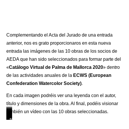
Complementando el Acta del Jurado de una entrada
anterior, nos es grato proporcionaros en esta nueva
entrada las imágenes de las 10 obras de los socios de
AEDA que han sido seleccionados para formar parte del
«
Catálogo Virtual de Palma de Mallorca 2020
» dentro
de las actividades anuales de la
ECWS (European
Confederation Watercolor Society)
.
En cada imagen podréis ver una leyenda con el autor,
título y dimensiones de la obra. Al final, podéis visionar
también un vídeo con las 10 obras seleccionadas.
1-
2-
3-
4-
5-
6-
7-
8-
9-
10-
FRANCIS
ANA
ANA
JAVIER
FRUTOS
ENRIQUE
ISABEL
JUAN
BELÉN
PILAR