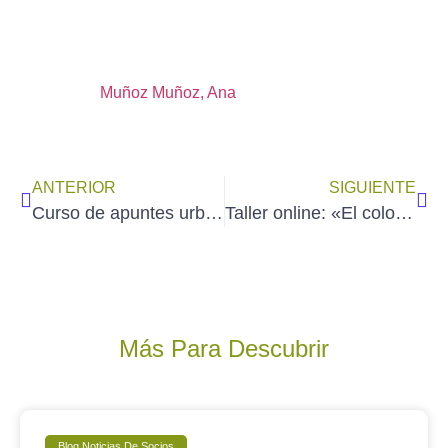
Muñoz Muñoz, Ana
ANTERIOR
SIGUIENTE
Curso de apuntes urbanos rápidos de acuarela: «Madrid al Natural 2026», impartido por JAVIER DEL VALLE (22 al 26 de junio)
Taller online: «El color de la Acuarela», impartido por Enrique Alda (sábado 6 de junio)
Más Para Descubrir
Blog Noticias De Socios