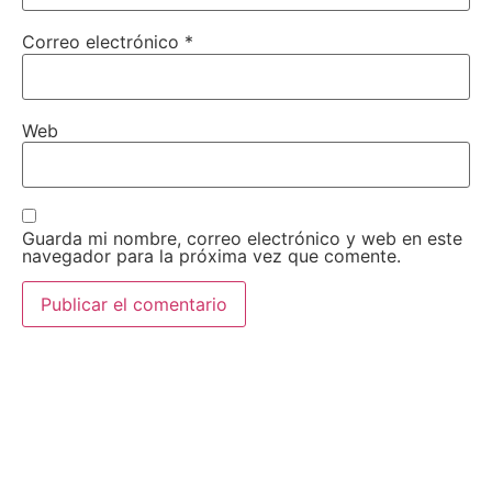
Correo electrónico
*
Web
Guarda mi nombre, correo electrónico y web en este
navegador para la próxima vez que comente.
AEDA
ACTIVIDADES
Historia de AEDA
Clases
Quiénes somos
Viernes culturales
Estatutos
Exposiciones