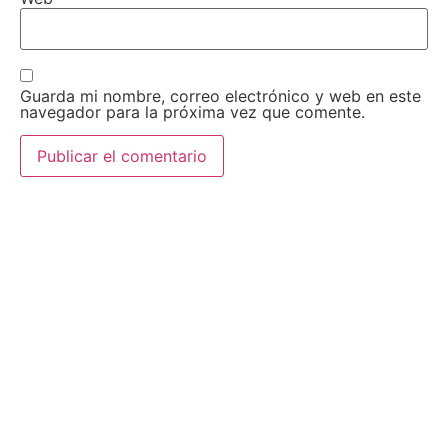
Guarda mi nombre, correo electrónico y web en este
navegador para la próxima vez que comente.
AEDA
ACTIVIDADES
Historia de AEDA
Clases
Quiénes somos
Viernes culturales
Estatutos
Exposiciones
Nuestros fines
Clases Magistrales
Dónde estamos
Talleres
Ser socio de AEDA
Eventos
Acta y Memoria de la
Asamblea 2026