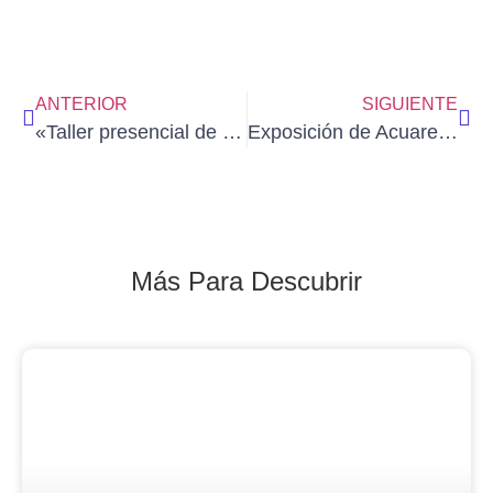
ANTERIOR
SIGUIENTE
«Taller presencial de Paisaje Imaginado» impartido por ENRIQUE ALDA en Madrid (sábado 21 de marzo de 2026)
Exposición de Acuarelas de FRANCISCO JOSÉ CARVAJAL ÁLVARO en Madrid (del 2 al 31/3/2026)
Más Para Descubrir
Blog Noticias De Socios