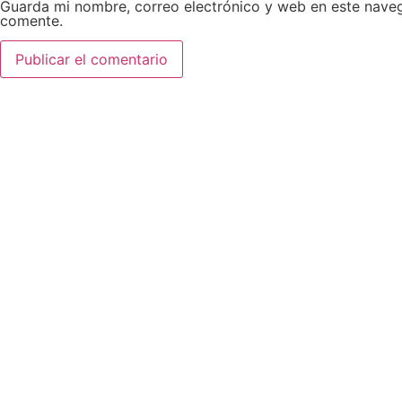
Guarda mi nombre, correo electrónico y web en este nave
comente.
AEDA
ACTIVIDADES
OTRO
Historia de AEDA
Clases
Enlace
Quiénes somos
Viernes culturales
Aviso 
Estatutos
Exposiciones
Políti
Nuestros fines
Clases Magistrales
Dónde estamos
Talleres
Ser socio de AEDA
Eventos
Acta y Memoria de la