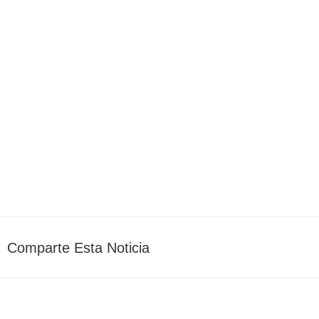
(sábado 7 De
AEDA_Admin
mayo 2
Comparte Esta Noticia