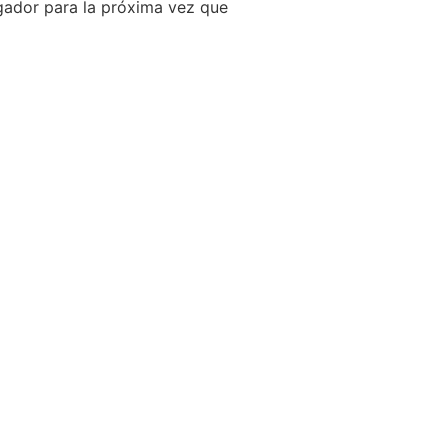
gador para la próxima vez que
S LINKS
REVISTA
S
ACUARELIA
s de interés
legal
ca de privacidad
Ver Revistas