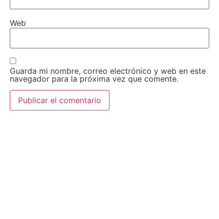
Web
Guarda mi nombre, correo electrónico y web en este
navegador para la próxima vez que comente.
AEDA
ACTIVIDADES
Historia de AEDA
Clases
Quiénes somos
Viernes culturales
Estatutos
Exposiciones
Nuestros fines
Clases Magistrales
Dónde estamos
Talleres
Ser socio de AEDA
Eventos