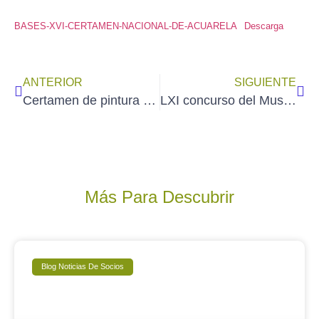
BASES-XVI-CERTAMEN-NACIONAL-DE-ACUARELA
Descarga
ANTERIOR
SIGUIENTE
Certamen de pintura y escultura: Alfonso, Sabio de Corazón
LXI concurso del Museo Nacional de la Acuarela de MEXICO, DF
Más Para Descubrir
Blog Noticias De Socios