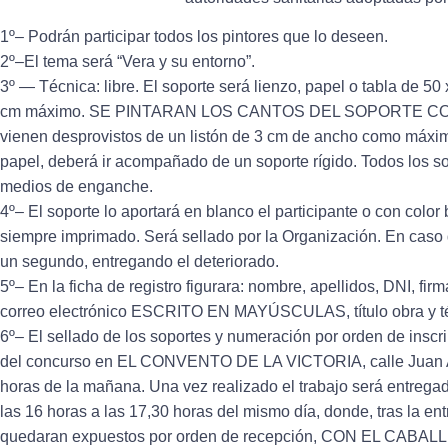
1º– Podrán participar todos los pintores que lo deseen.
2º–El tema será “Vera y su entorno”.
3º — Técnica: libre. El soporte será lienzo, papel o tabla de 5
cm máximo. SE PINTARAN LOS CANTOS DEL SOPORTE CO
vienen desprovistos de un listón de 3 cm de ancho como máxim
papel, deberá ir acompañado de un soporte rígido. Todos los so
medios de enganche.
4º– El soporte lo aportará en blanco el participante o con color 
siempre imprimado. Será sellado por la Organización. En caso 
un segundo, entregando el deteriorado.
5º– En la ficha de registro figurara: nombre, apellidos, DNI, firma,
correo electrónico ESCRITO EN MAYÚSCULAS, título obra y téc
6º– El sellado de los soportes y numeración por orden de inscr
del concurso en EL CONVENTO DE LA VICTORIA, calle Juan An
horas de la mañana. Una vez realizado el trabajo será entrega
las 16 horas a las 17,30 horas del mismo día, donde, tras la e
quedaran expuestos por orden de recepción, CON EL CABAL