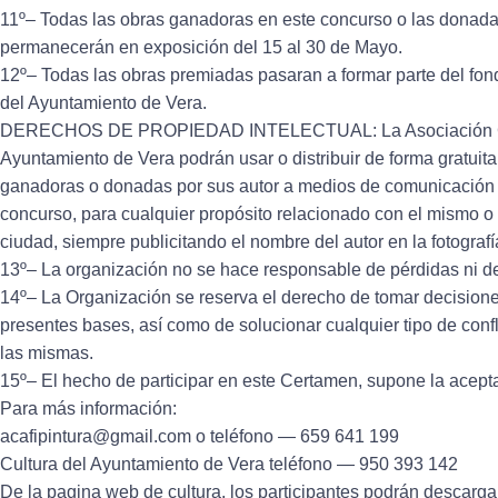
11º– Todas las obras ganadoras en este concurso o las donadas
permanecerán en exposición del 15 al 30 de Mayo.
12º– Todas las obras premiadas pasaran a formar parte del fondo
del Ayuntamiento de Vera.
DERECHOS DE PROPIEDAD INTELECTUAL: La Asociación Cultu
Ayuntamiento de Vera podrán usar o distribuir de forma gratuit
ganadoras o donadas por sus autor a medios de comunicación c
concurso, para cualquier propósito relacionado con el mismo o l
ciudad, siempre publicitando el nombre del autor en la fotografí
13º– La organización no se hace responsable de pérdidas ni de
14º– La Organización se reserva el derecho de tomar decisione
presentes bases, así como de solucionar cualquier tipo de confli
las mismas.
15º– El hecho de participar en este Certamen, supone la acept
Para más información:
acafipintura@gmail.com o teléfono — 659 641 199
Cultura del Ayuntamiento de Vera teléfono — 950 393 142
De la pagina web de cultura, los participantes podrán descarga