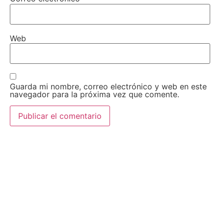
Web
Guarda mi nombre, correo electrónico y web en este
navegador para la próxima vez que comente.
AEDA
ACTIVIDADES
Historia de AEDA
Clases
Quiénes somos
Viernes culturales
Estatutos
Exposiciones
Nuestros fines
Clases Magistrales