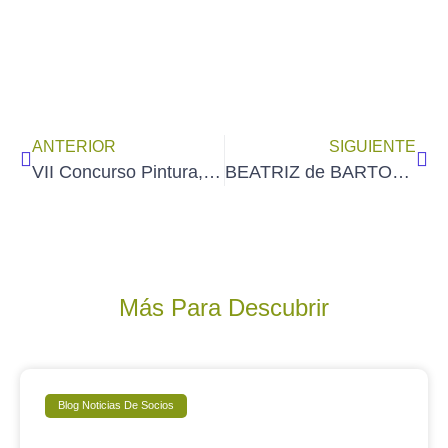
ANTERIOR
SIGUIENTE
VII Concurso Pintura, Dibujo y Grabado Fundación Privada Mutua Catalana
BEATRIZ de BARTOLOMÉ DÍEZ expone en el Loandlob en Castelló 47 de Madrid
Más Para Descubrir
Blog Noticias De Socios