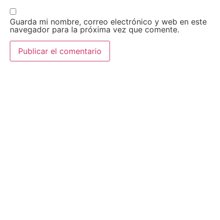
Guarda mi nombre, correo electrónico y web en este
navegador para la próxima vez que comente.
AEDA
ACTIVIDADES
Historia de AEDA
Clases
Quiénes somos
Viernes culturales
Estatutos
Exposiciones
Nuestros fines
Clases Magistrales
Dónde estamos
Talleres
Ser socio de AEDA
Eventos
Acta y Memoria de la
Asamblea 2026