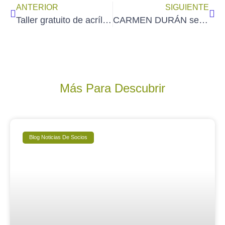
ANTERIOR
SIGUIENTE
Taller gratuito de acrílico impartido por M. Torrús en BACO Bellas Artes (sábado 28/1/2023 mañana)
CARMEN DURÁN seleccionada en el certamen «Solo Arte» de la Asociación de Pintores y Escultores
Más Para Descubrir
Blog Noticias De Socios