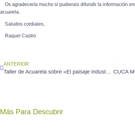
Os agradecería mucho si pudierais difundir la información en
acuarela.
Saludos cordiales,
Raquel Castro
ANTERIOR
Taller de Acuarela sobre «El paisaje industrial» impartido por MAYLU GARCÍA en Madrid (21 y 22 de marzo de 2026)
Más Para Descubrir