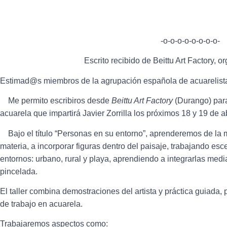
-o-o-o-o-o-o-o-o-
Escrito recibido de Beittu Art Factory, or
Estimad@s miembros de la agrupación española de acuarelist
Me permito escribiros desde
Beittu Art Factory
(Durango) para
acuarela
que impartirá
Javier Zorrilla
los próximos
18 y 19 de ab
Bajo el título
“Personas en su entorno”
, aprenderemos de la 
materia, a incorporar figuras dentro del paisaje, trabajando es
entornos: urbano, rural y playa, aprendiendo a integrarlas media
pincelada.
El taller combina demostraciones del artista y práctica guiada
de trabajo en acuarela.
Trabajaremos aspectos como: