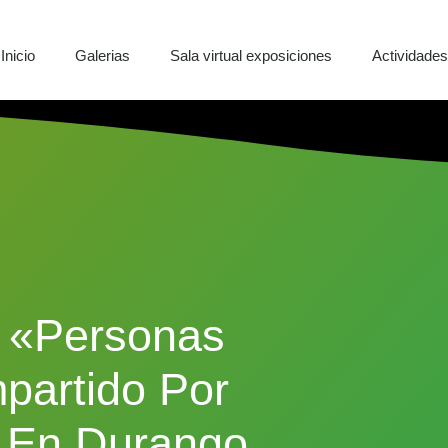
Inicio
Galerias
Sala virtual exposiciones
Actividade
a «Personas
partido Por
 En Durango