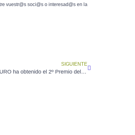
tre vuestr@s soci@s o interesad@s en la
SIGUIENTE
CUCA MURO ha obtenido el 2º Premio del XXXI Salón de Primavera de la Agrupación de Acuarelistas de Aragón