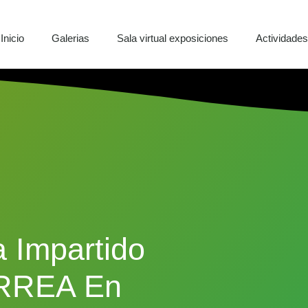
Inicio
Galerias
Sala virtual exposiciones
Actividade
a Impartido
ARREA En