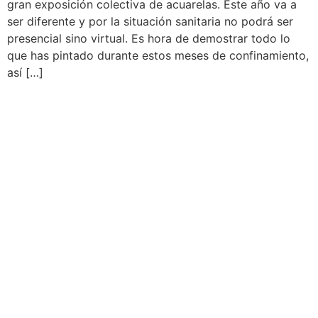
gran exposición colectiva de acuarelas. Este año va a
ser diferente y por la situación sanitaria no podrá ser
presencial sino virtual. Es hora de demostrar todo lo
que has pintado durante estos meses de confinamiento,
así […]
AEDA
ACTIVIDADES
Historia de AEDA
Clases
Quiénes somos
Viernes culturales
Estatutos
Exposiciones
Nuestros fines
Clases Magistrales
Dónde estamos
Talleres
Ser socio de AEDA
Eventos
Acta y Memoria de la
Asamblea 2026
OTROS LINKS
REVISTA ACUARELIA