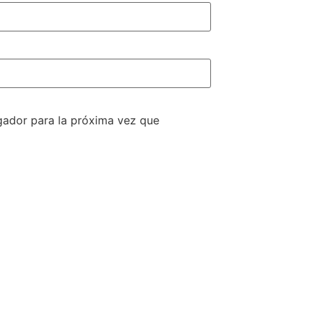
gador para la próxima vez que
S LINKS
REVISTA ACUARELIA
S
s de interés