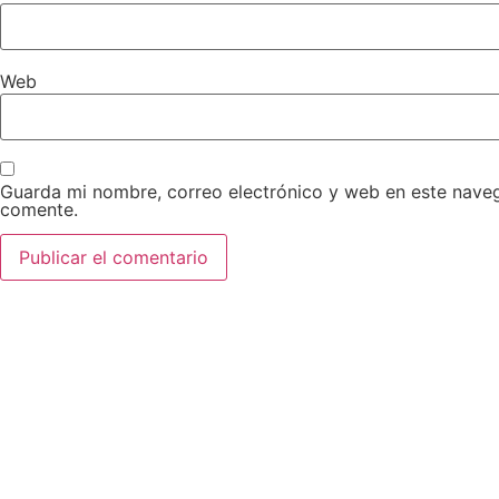
Web
Guarda mi nombre, correo electrónico y web en este nave
comente.
AEDA
ACTIVIDADES
OTRO
Historia de AEDA
Clases
Enlace