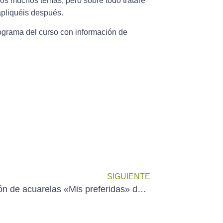
mos muchos temas, pero sobre todo trataré
apliquéis después.
rograma del curso con información de
SIGUIENTE
Exposición de acuarelas «Mis preferidas» de ICÍAR CÁMARA en el C.C. de Puerta de Toledo de Madrid (del 4 al 18 de abril)