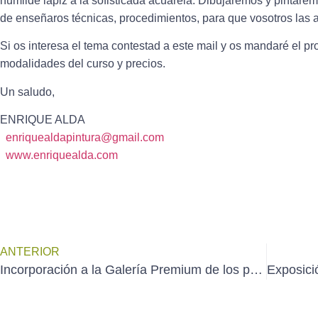
humilde lápiz a la sofisticada acuarela. Dibujaremos y pintare
de enseñaros técnicas, procedimientos, para que vosotros las 
Si os interesa el tema contestad a este mail y os mandaré el p
modalidades del curso y precios.
Un saludo,
ENRIQUE ALDA
enriquealdapintura@gmail.com
www.enriquealda.com
ANTERIOR
Incorporación a la Galería Premium de los premios del «6º Certamen de la PARTICIPATIVA de AEDA»