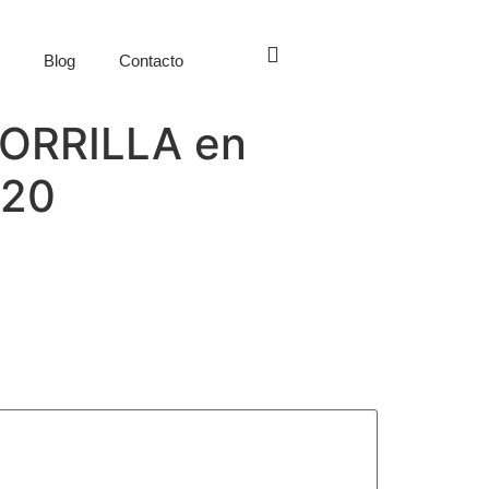
s
Blog
Contacto
 ZORRILLA en
020