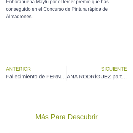
Enhorabuena Maylu por el tercer premio que has
conseguido en el Concurso de Pintura rápida de
Almadrones.
ANTERIOR
SIGUIENTE
Fallecimiento de FERNANDO GARCÍA RAMOS
ANA RODRÍGUEZ participa en la «Exposición Mundart Madrid´25» del Ateneo de Madrid (inauguración el martes 20 de mayo)
Más Para Descubrir