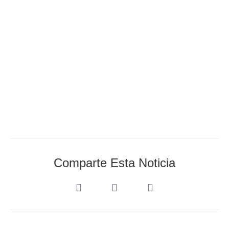
Watercolor Festival»
AEDA_Admin
diciembre 3, 2023
Comparte Esta Noticia