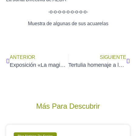
-o-o-o-o-o-o-o-o-o-
Muestra de algunas de sus acuarelas
ANTERIOR
SIGUIENTE
Exposición «La magia de la acuarela de Magdalena España». Inauguración 18 de enero de 2023
Tertulia homenaje a la trayectoria artística de MONA OMRANI (19 de enero de 2023)
Más Para Descubrir
Blog Noticias De Socios