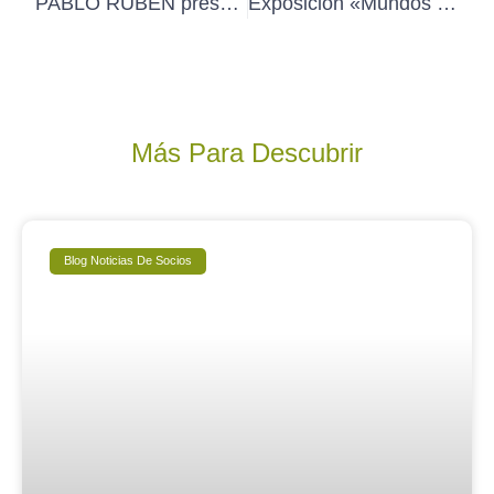
PABLO RUBÉN presenta su nuevo libro «Curso de DIBUJO a través del PAISAJE» en Fnac-Callao (jueves 9 de mayo 19:00h)
Exposición «Mundos oníricos» de BEATRIZ BARTOLOMÉ (hasta el 30de mayo)
Más Para Descubrir
Blog Noticias De Socios