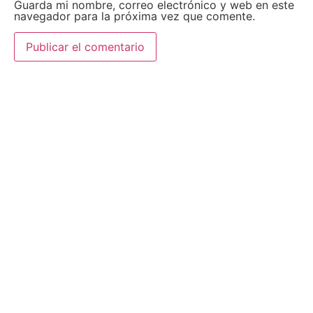
Guarda mi nombre, correo electrónico y web en este
navegador para la próxima vez que comente.
AEDA
ACTIVIDADES
Historia de AEDA
Clases
Quiénes somos
Viernes culturales
Estatutos
Exposiciones
Nuestros fines
Clases Magistrales
Dónde estamos
Talleres
Ser socio de AEDA
Eventos
Acta y Memoria de la
Asamblea 2026
OTROS LINKS
REVISTA ACUARELIA