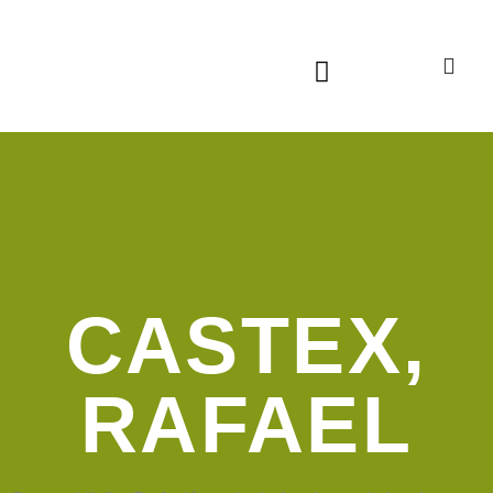
Sala virtual exposiciones
CASTEX,
RAFAEL