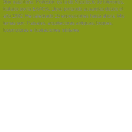
Soy madrileño. Profesión es la de Arquitecto de Interiores,
titulado por la EAAOA. Llevo pintando acuarelas desde el
año 1982. He celebrado 15 exposiciones hasta ahora. Mis
temas son: Paisajes, arquitecturas antiguas, buques,
locomotoras e ilustraciones militares
AEDA
ACTIVIDADES
Historia de AEDA
Clases
Quiénes somos
Viernes culturales
Estatutos
Exposiciones