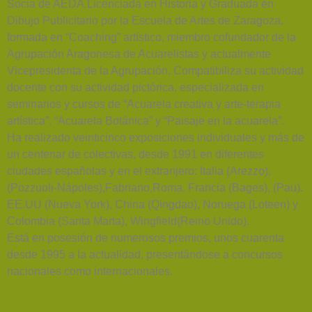
Socia de AEDA.Licenciada en Historia y Graduada en
Dibujo Publicitario por la Escuela de Artes de Zaragoza,
formada en “Coaching” artístico, miembro cofundador de la
Agrupación Aragonesa de Acuarelistas y actualmente
Vicepresidenta de la Agrupación. Compatibiliza su actividad
docente con su actividad pictórica, especializada en
seminarios y cursos de “Acuarela creativa y arte-terapia
artística”, “Acuarela Botánica” y “Paisaje en la acuarela”.
Ha realizado veinticinco exposiciones individuales y más de
un centenar de colectivas, desde 1991 en diferentes
ciudades españolas y en el extranjero: Italia (Arezzo),
(Pozzuoli-Nápoles),Fabriano,Roma. Francia (Bages), (Pau).
EE.UU (Nueva York), China (Qingdao), Noruega (Loteen) y
Colombia (Santa Marta), Wingfield(Reino Unido).
Está en posesión de numerosos premios, unos cuarenta
desde 1995 a la actualidad, presentándose a concursos
nacionales como internacionales.