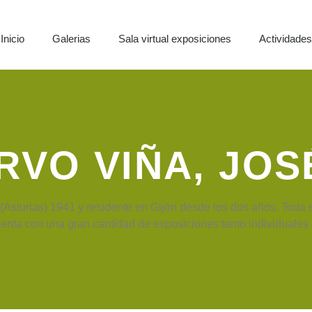
Inicio
Galerias
Sala virtual exposiciones
Actividade
RVO VIÑA, JOS
(Asturias) 1941 y residente en Gijón desde los dos años. Toda s
nta con una gran cantidad de exposiciones tanto individuales