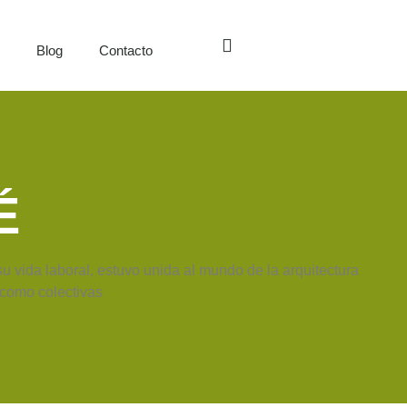
s
Blog
Contacto
É
u vida laboral, estuvo unida al mundo de la arquitectura
 como colectivas