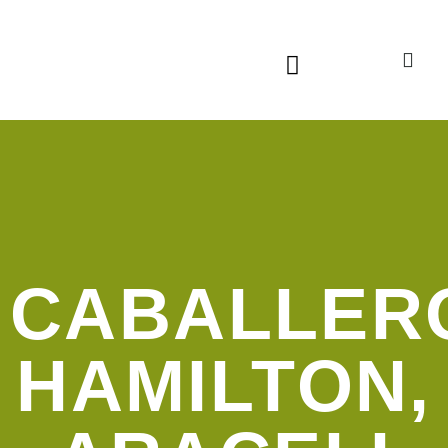
Sala virtual exposiciones
CABALLER
HAMILTON,