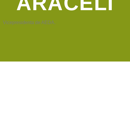
ARACELI
Vicepresidenta de AEDA.
AEDA
ACTIVIDADES
Historia de AEDA
Clases
Quiénes somos
Viernes culturales
Estatutos
Exposiciones
Nuestros fines
Clases Magistrales