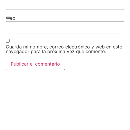
Web
Guarda mi nombre, correo electrónico y web en este
navegador para la próxima vez que comente.
AEDA
ACTIVIDADES
Historia de AEDA
Clases
Quiénes somos
Viernes culturales
Estatutos
Exposiciones
Nuestros fines
Clases Magistrales
Dónde estamos
Talleres