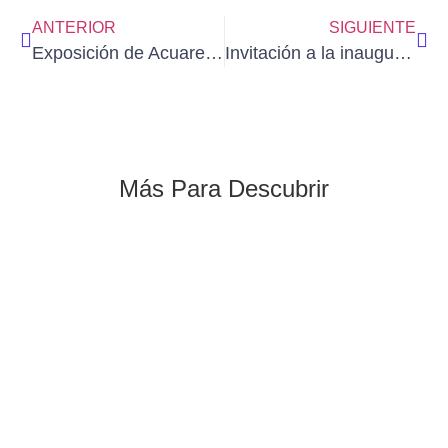
ANTERIOR
SIGUIENTE
Exposición de Acuarelas: «Atmósferas Urbanas» de ROBERTO MONTORO en Madrid (del 14/12/2023 al 5/1/2024)
Invitación a la inauguración de la Exposición de MONA OMRANI «Un paseo por sus acuarelas» (viernes 21 de diciembre)
Más Para Descubrir