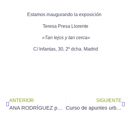
Estamos inaugurando la exposición
Teresa Presa Llorente
«Tan lejos y tan cerca»
C/ Infantas, 30, 2º dcha. Madrid
ANTERIOR
SIGUIENTE
ANA RODRÍGUEZ participa en la «Exposición Mundart Madrid´25» del Ateneo de Madrid (inauguración el martes 20 de mayo)
Curso de apuntes urbanos rápidos de acuarela: «Madrid al Natural 2025», impartido por JAVIER DEL VALLE (23 al 27 de junio)