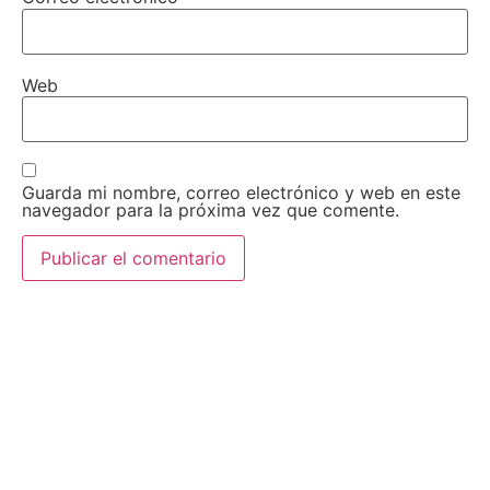
Web
Guarda mi nombre, correo electrónico y web en este
navegador para la próxima vez que comente.
AEDA
ACTIVIDADES
Historia de AEDA
Clases
Quiénes somos
Viernes culturales
Estatutos
Exposiciones
Nuestros fines
Clases Magistrales