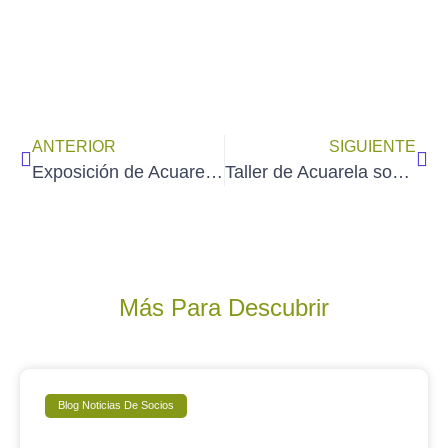
ANTERIOR
SIGUIENTE
Exposición de Acuarelas «Mis rincones del mundo» de ICIAR CÁMARA en Madrid (del 2 al 27/3/2026)
Taller de Acuarela sobre «El paisaje industrial» impartido por MAYLU GARCÍA en Madrid (21 y 22 de marzo de 2026)
Más Para Descubrir
Blog Noticias De Socios